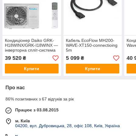
Кондиціонер Daiko GRK-
Кабель EcoFlow MH200-
Конд
H18WINX/GRK-I18WINX —
WAVE-XT150-connectioing
Wav
інверторна спліт-система
5m
18000 BTU, Wi‑Fi, R32,
39 520
5 099
40 
₴
₴
обігрів до −25°C
Купити
Купити
Про нас
86% позитивних з 67 відгуків за рік
Працює з 03.08.2015
м. Київ
04200, вул. Дубровицька, 28, офіс 108, Київ, Україна