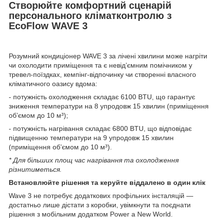
Створюйте комфортний сценарій
персонального кліматконтролю з
EcoFlow WAVE 3
Розумний кондиціонер WAVE 3 за лічені хвилини може нагріти
чи охолодити приміщення та є невід’ємним помічником у
тревел-поїздках, кемпінг-відпочинку чи створенні власного
кліматичного оазису вдома:
- потужність охолодження складає 6100 BTU, що гарантує
зниження температури на 8 упродовж 15 хвилин (приміщення
об’ємом до 10 м³);
- потужність нагрівання складає 6800 BTU, що відповідає
підвищенню температури на 9 упродовж 15 хвилин
(приміщення об’ємом до 10 м³).
* Для більших площ час нагрівання та охолодження
різнитиметься.
Встановлюйте рішення та керуйте віддалено в один клік
Wave 3 не потребує додаткових профільних інсталяцій —
достатньо лише дістати з коробки, увімкнути та поєднати
рішення з мобільним додатком Power a New World.