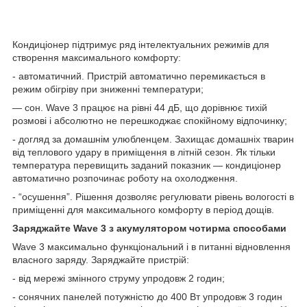
Кондиціонер підтримує ряд інтелектуальних режимів для
створення максимального комфорту:
- автоматичний. Пристрій автоматично перемикається в
режим обігріву при зниженні температури;
— сон. Wave 3 працює на рівні 44 дБ, що дорівнює тихій
розмові і абсолютно не перешкоджає спокійному відпочинку;
- догляд за домашнім улюбленцем. Захищає домашніх тварин
від теплового удару в приміщення в літній сезон. Як тільки
температура перевищить заданий показник — кондиціонер
автоматично розпочинає роботу на охолодження.
- “осушення”. Рішення дозволяє регулювати рівень вологості в
приміщенні для максимального комфорту в період дощів.
Заряджайте Wave 3 з акумулятором чотирма способами
Wave 3 максимально функціональний і в питанні відновлення
власного заряду. Заряджайте пристрій:
- від мережі змінного струму упродовж 2 годин;
- сонячних панелей потужністю до 400 Вт упродовж 3 годин