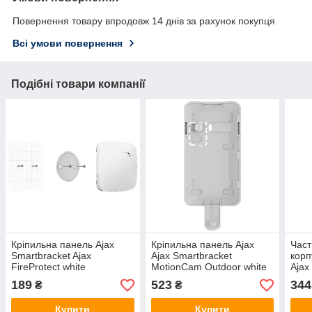
Повернення товару впродовж 14 днів за рахунок покупця
Всі умови повернення
Подібні товари компанії
Кріпильна панель Ajax
Кріпильна панель Ajax
Част
Smartbracket Ajax
Ajax Smartbracket
корп
FireProtect white
MotionCam Outdoor white
Ajax
189
523
344
₴
₴
Купити
Купити