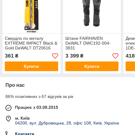
Свердло по металу
Штани FAIRHAVEN
Диз
EXTREME IMPACT Black &
DeWALT DWC192-004-
елек
Gold DeWALT DT20616
3831
1DE
361
3 399
418
₴
₴
Купити
Купити
Про нас
86% позитивних з 67 відгуків за рік
Працює з 03.08.2015
м. Київ
04200, вул. Дубровицька, 28, офіс 108, Київ, Україна
Контакти