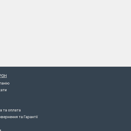
РОН
панію
кати
а та оплата
вернення та Гарантії
и