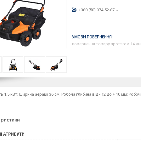
+380 (50) 974-52-87
повернення товару протягом 14 дн
ь 1.5 кВт; Ширина аерації 36 см; Робоча глибина від - 12 до + 10 мм; Роб
еристики
І АТРИБУТИ