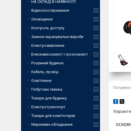
НА СКЛАДІ В НАЯВНОСТІ
Відеоспостереження
Оповіщення
Контроль доступу
Захисні екранувальні вироби
Електроживлення
Блискавкозахист і грозозахист
Розумний будинок
Кабель, провід
Освітлення
Потужніст
Побутова техніка
Товари для будинку
Електротранспорт
Характ
Товари для комп'ютерів
Мережеве обладнання
ОСНОВН