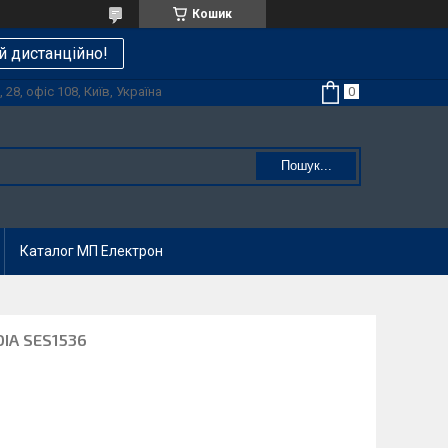
Кошик
й дистанційно!
28, офіс 108, Київ, Україна
Пошук...
Каталог МП Електрон
IA SES1536