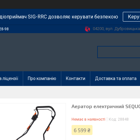
діоприймач SIG-RRC дозволяє керувати безпекою
Керу
04200, вул. Дубровицька, 
28-98
 ліцензії
Про компанію
Контакти
Доставка та оплата
Аератор електричний SEQUO
Немає в наявності
Код:
28848
6 599 ₴