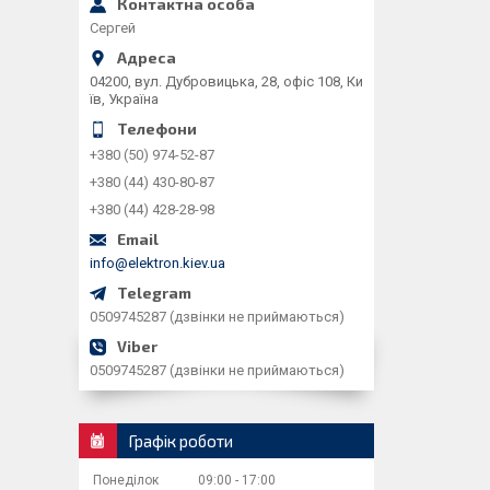
Сергей
04200, вул. Дубровицька, 28, офіс 108, Ки
їв, Україна
+380 (50) 974-52-87
+380 (44) 430-80-87
+380 (44) 428-28-98
info@elektron.kiev.ua
0509745287 (дзвінки не приймаються)
0509745287 (дзвінки не приймаються)
Графік роботи
Понеділок
09:00
17:00