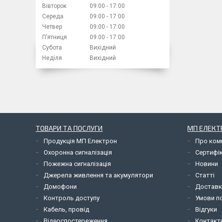
Вівторок
09:00
17:00
Середа
09:00
17:00
Четвер
09:00
17:00
Пʼятниця
09:00
17:00
Субота
Вихідний
Неділя
Вихідний
ТОВАРИ ТА ПОСЛУГИ
МП ЕЛЕКТ
Продукція МП Електрон
Про ком
Охоронна сигналізація
Сертифі
Пожежна сигналізація
Новини
Джерела живлення та акумулятори
Статті
Домофони
Доставк
Контроль доступу
Умови по
Кабель, провід
Відгуки
Відеоспостереження
Контакт