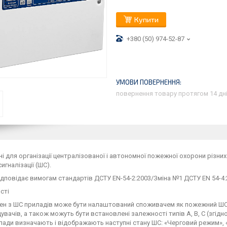
Купити
+380 (50) 974-52-87
повернення товару протягом 14 дн
і для організації централізованої і автономної пожежної охорони різн
игналізації (ШС).
дповідає вимогам стандартів ДСТУ EN-54-2:2003/Зміна №1 ДСТУ EN 54-4:
сті
н з ШС приладів може бути налаштований споживачем як пожежний ШС бе
увачів, а також можуть бути встановлені залежності типів А, B, C (згід
ади визначають і відображають наступні стану ШС: «Черговий режим», 