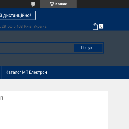
Кошик
й дистанційно!
28, офіс 108, Київ, Україна
Пошук...
Каталог МП Електрон
8П