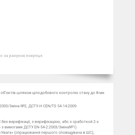
ів
за рахунок покупця
их об'єктів шляхом цілодобового контролю стану до 8-ми
2003/Зміна №2, ДСТУ-H CEN/TS 54-14:2009.
з верифікації, з верифікацією, або з сработкой 2-х
но з вимогами ДСТУ EN-54-2:2003/Зміна№1).
«Увага» (спрацювання першого сповіщувача в ШС),