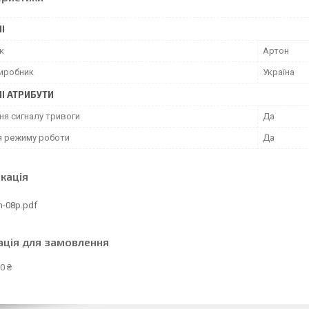
І
к
Артон
виробник
Україна
І АТРИБУТИ
ня сигналу тривоги
Да
ія режиму роботи
Да
кація
n-08p.pdf
ація для замовлення
0 ₴