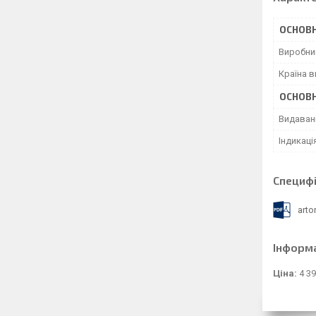
ОСНОВН
Виробни
Країна 
ОСНОВН
Видаван
Індикац
Специфі
arto
Інформ
Ціна:
4 39