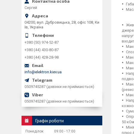
Габа
Сергей
Маса
04200, вул. Дубровицька, 28, офіс 108, Ки
Живл
їв, Україна
джере
напруг
входит
+380 (50) 974-52-87
Макс
+380 (44) 430-80-87
Спож
Макс
+380 (44) 428-28-98
Макс
Макс
info@elektron.kiev.ua
Напр
подвоє
Макс
0509745287 (дзвінки не приймаються)
(резис
Макс
Напр
0509745287 (дзвінки не приймаються)
кожном
Сума
Опір
Графік роботи
50 кОм
Міні
Понеділок
09:00
17:00
плюс 4