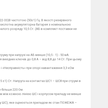
2-33)В частотою (50±1) Гц. В якості резервного
кислотна акумуляторна батарея з номінальною
валого розряду 10,5 Ст. (АБ в комплект поставки не
му при напрузі на АБ менше (10,5 - 1) - 50 мА.
вихідних ключів до 0,8 А – від 8,8 до 14 Ст. При цьому
» і «Несправність» при опорі навантаження 3,3 кОм
 ±1) Ст. Напруга на контактах ШС1 – ШС8 при струмі в
е більше 220 Ом.
ож між кожною лінією ШС і корпусом приладу не менше
му ШС), яке оцінюється приладом як стан ПОЖЕЖА –