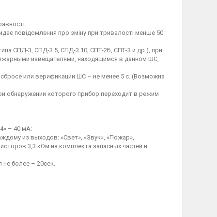
равності.
 видає повідомлення про зміну при тривалості менше 50
 СПД-3, СПД-3.5, СПД-3.10, СПТ-2Б, СПТ-3 и др.), при
ожарными извещателями, находящимся в данном ШС,
сбросе или верификации ШС – не менее 5 с. (Возможна
ри обнаружении которого прибор переходит в режим
4» – 40 мА;
дому из выходов: «Свет», «Звук», «Пожар»,
зисторов 3,3 кОм из комплекта запасных частей и
 не более – 20сек.