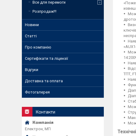
Все для перемоги
«Пожеж
извеш
Розпродаж!!!
Можл
дротов
Новини
Визн
ключів
неспра
Статті
Наяв
«AUX1»
Про компанію
Можл
14:200
Сертифікати та ліцензії
Ная
Відс
Відгуки
ТПТ, FT
Наяв
Доставка та оплата
Фун
Діап
Фотогалерея
Діап
Стаб
Можл
Контакти
Стр
Макс
Мож
Електрон, МП
Технічн