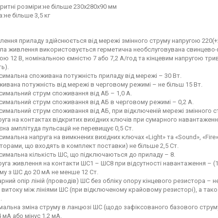
ритні розміри:не більше 230х280х90 мм
:не більше 3,5 кг
ення приладу здійснюється від мережі змінного струму напругою 220(+2
ла живлення використовується герметична необслуговувана свинцево-
ою 12 В, номінальною ємністю 7 або 7,2 А/год та кінцевим напругою три
ь).
имальна споживана потужність приладу від мережі – 30 Вт.
ивана потужність від мережі в черговому режимі – не більш 15 Вт.
имальний струм споживання від АБ – 1,0 А.
имальний струм споживання від АБ в черговому режимі – 0,2 А.
имальний струм споживання від АБ, при відключеній мережі змінного стру
уга на контактах відкритих вихідних ключів при сумарного навантаження 
на амплітуда пульсацій не перевищує 0,5 Ст.
имальна напруга на вимкнених вихідних ключах «Light» та «Sound», «Fire
торами, що входять в комплект поставки) не більше 2,5 Ст.
имальна кількість ШС, що підключаються до приладу – 8.
уга живлення на контакти ШС1 – ШС8 при відсутності навантаження – (15
у з ШС до 20 мА не менше 12 Ст.
рний опір ліній (проводів) ШС без обліку опору кінцевого резистора – н
 витоку між лініями ШС (при відключеному крайовому резисторі), а так
.
мальна зміна струму в ланцюзі ШС (щодо зафіксованого базового стру
 мА або мінус 1,2 мА.