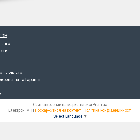
РОН
панію
кати
а та оплата
вернення та Гарантії
и
Сайт створений на маркетплейсі
Prom.ua
Електрон, МП |
Поскаржитися на контент
|
Політика конфіденційності
Select Language
▼