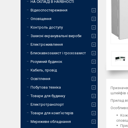
НА СКЛАДІ В НАЯВНОСТІ
Відеоспостереження
Оповіщення
Контроль доступу
Захисні екранувальні вироби
Електроживлення
Блискавкозахист і грозозахист
Розумний будинок
Кабель, провід
Освітлення
Побутова техніка
Призначен
шлейфів с
Товари для будинку
Прилад ві
Електротранспорт
Особливо
Товари для комп'ютерів
Коже
сповіщ
Мережеве обладнання
Прил