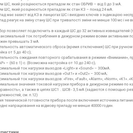
м ШС, який розцінюється приладом як стан ОБРИВ – від 0 до 3 мА.
м ШС, який розцінюється приладом як стан КЗ – понад 24 мА.
ад має захист від КЗ в ланцюгах ШС і вихідних ключів з індикацією несп
ад реагує на зміну стану ШС при тривалості зміни не менше 100 мс і не
ор позволяет подключить в каждый ШС до 32 активных извещателей (типа
максимальный ток потребления в дежурном режиме всеми активными п
лжен превышать 3 мА.
тельность автоматического сброса (время отключения) ШС при ручном 
йка от 5 до 40 с);
тельность ожидания повторного срабатывания в режиме «Внимание», п
» – (60 ± 1) с. (Возможна настройка от 10 до 240 с);
имальный ток нагрузки выходов «Light» и «Sound» – 300мА.
имальный ток нагрузки выходов «Out1» и «Out2» – 300 мА;
имальный ток нагрузки выходов: «Fire», «Fault», «Alarm», «Norm», «К1»..«К
имальные значения токовой нагрузки прибора в дежурном режиме по каж
равность», а также в цепях ШС1 .. ШС8 - 3,5 мА (задаются с помощью ре
лежностей, см. п.12)
я технической готовности прибора после включения источника питания
днє напрацювання на відмову приладу не менше 40000 годин.
еристики