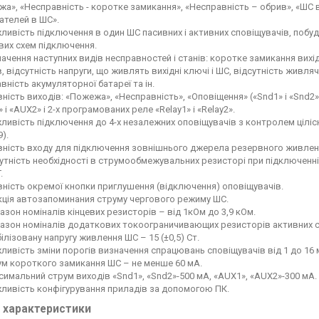
а», «Несправність - коротке замикання», «Несправність – обрив», «ШС 
ателей в ШС».
ивість підключення в один ШС пасивних і активних сповіщувачів, побудо
их схем підключення.
ачення наступних видів несправностей і станів: коротке замикання вихі
, відсутність напруги, що живлять вихідні ключі і ШС, відсутність живляч
вність акумуляторної батареї та ін.
ність виходів: «Пожежа», «Несправність», «Оповіщення» («Snd1» і «Snd2
 і «AUX2» і 2-х програмованих реле «Relay1» і «Relay2».
ивість підключення до 4-х незалежних оповіщувачів з контролем цілісн
9).
вність входу для підключення зовнішнього джерела резервного живленн
утність необхідності в струмообмежувальних резисторі при підключенні
.
ність окремої кнопки приглушення (відключення) оповіщувачів.
кція автозапоминания струму чергового режиму ШС.
азон номіналів кінцевих резисторів – від 1кОм до 3,9 кОм.
азон номіналів додаткових токоограничивающих резисторів активних спо
ілізовану напругу живлення ШС – 15 (±0,5) Ст.
ивість зміни порогів визначення спрацювань сповіщувачів від 1 до 16 
ум короткого замикання ШС – не менше 60 мА.
имальний струм виходів «Snd1», «Snd2»-500 мА, «AUX1», «AUX2»-300 мА.
ливість конфігурування приладів за допомогою ПК.
і характеристики