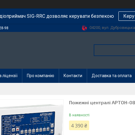
діоприймач SIG-RRC дозволяє керувати безпекою
Керу
04200, вул. Дубровицька, 
28-98
 ліцензії
Про компанію
Контакти
Доставка та оплата
Пожежні централі АРТОН-0
В наявності
4 390 ₴