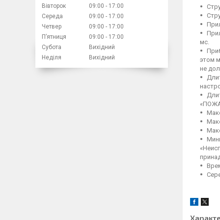
Вівторок
09:00
17:00
Стру
Стру
Середа
09:00
17:00
Прил
Четвер
09:00
17:00
Прил
Пʼятниця
09:00
17:00
мс.
Субота
Вихідний
Приб
Неділя
Вихідний
этом 
не до
Дли
настро
Дли
«ПОЖАР
Макс
Макс
Макс
Мин
«Неисп
принад
Врем
Сере
Характ