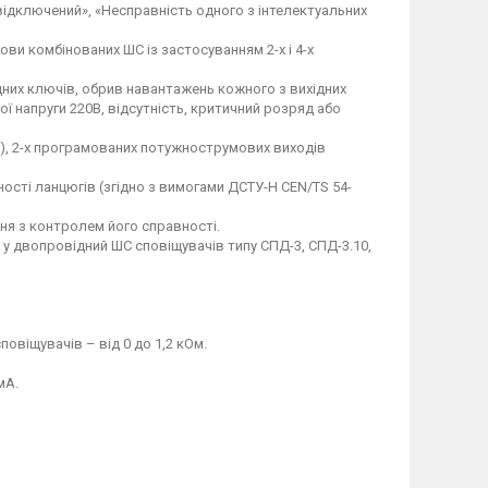
відключений», «Несправність одного з інтелектуальних
ви комбінованих ШС із застосуванням 2-х і 4-х
дних ключів, обрив навантажень кожного з вихідних
ої напруги 220В, відсутність, критичний розряд або
»), 2-х програмованих потужнострумових виходів
ості ланцюгів (згідно з вимогами ДСТУ-H CEN/TS 54-
я з контролем його справності.
 у двопровідний ШС сповіщувачів типу СПД-3, СПД-3.10,
віщувачів – від 0 до 1,2 кОм.
мА.