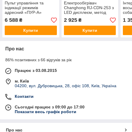
Пульт управління та
Електрообігрівач
Інте
індикації режимів
Changhong RJ-CDN-253 з
вось
адресний «ПУР-А»
LED дисплеєм, метод
соба
контролю температури -
дист
6 588
2 925
1 3
₴
₴
пульт дистанційного
Живл
2хAA
Купити
Купити
Про нас
86% позитивних з 66 відгуків за рік
Працює з 03.08.2015
м. Київ
04200, вул. Дубровицька, 28, офіс 108, Київ, Україна
Контакти
Сьогодні працює з 09:00 до 17:00
Показати весь графік роботи
Про нас