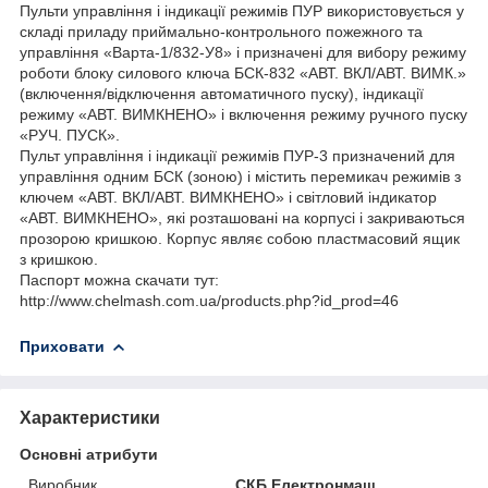
Пульти управління і індикації режимів ПУР використовується у
складі приладу приймально-контрольного пожежного та
управління «Варта-1/832-У8» і призначені для вибору режиму
роботи блоку силового ключа БСК-832 «АВТ. ВКЛ/АВТ. ВИМК.»
(включення/відключення автоматичного пуску), індикації
режиму «АВТ. ВИМКНЕНО» і включення режиму ручного пуску
«РУЧ. ПУСК».
Пульт управління і індикації режимів ПУР-3 призначений для
управління одним БСК (зоною) і містить перемикач режимів з
ключем «АВТ. ВКЛ/АВТ. ВИМКНЕНО» і світловий індикатор
«АВТ. ВИМКНЕНО», які розташовані на корпусі і закриваються
прозорою кришкою. Корпус являє собою пластмасовий ящик
з кришкою.
Паспорт можна скачати тут:
http://www.chelmash.com.ua/products.php?id_prod=46
Приховати
Характеристики
Основні атрибути
Виробник
СКБ Електронмаш