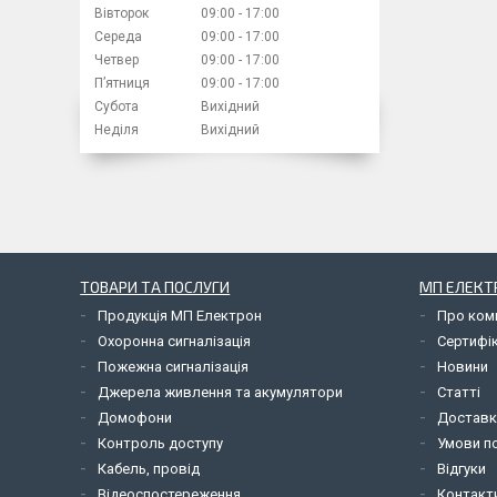
Вівторок
09:00
17:00
Середа
09:00
17:00
Четвер
09:00
17:00
Пʼятниця
09:00
17:00
Субота
Вихідний
Неділя
Вихідний
ТОВАРИ ТА ПОСЛУГИ
МП ЕЛЕКТ
Продукція МП Електрон
Про ком
Охоронна сигналізація
Сертифі
Пожежна сигналізація
Новини
Джерела живлення та акумулятори
Статті
Домофони
Доставк
Контроль доступу
Умови по
Кабель, провід
Відгуки
Відеоспостереження
Контакт