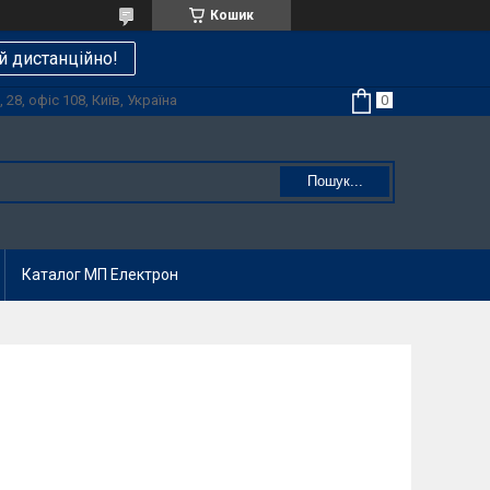
Кошик
й дистанційно!
28, офіс 108, Київ, Україна
Пошук...
Каталог МП Електрон