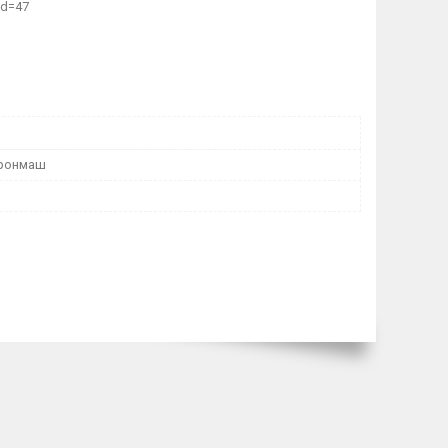
od=47
тронмаш