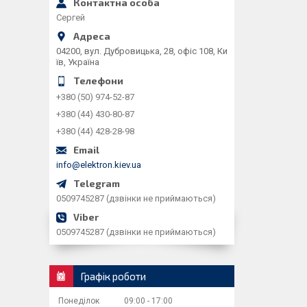
Сергей
04200, вул. Дубровицька, 28, офіс 108, Ки
їв, Україна
+380 (50) 974-52-87
+380 (44) 430-80-87
+380 (44) 428-28-98
info@elektron.kiev.ua
0509745287 (дзвінки не приймаються)
0509745287 (дзвінки не приймаються)
Графік роботи
Понеділок
09:00
17:00