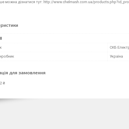
е можна дізнатися тут: http://www.chelmash.com.ua/products.php?id_pr
еристики
І
к
СКБ Елек
виробник
Україна
ація для замовлення
2 ₴