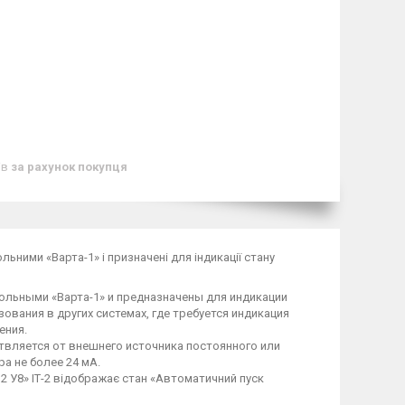
ів
за рахунок покупця
ними «Варта-1» і призначені для індикації стану
льными «Варта-1» и предназначены для индикации
вания в других системах, где требуется индикация
ения.
твляется от внешнего источника постоянного или
а не более 24 мА.
2 У8» ІТ-2 відображає стан «Автоматичний пуск