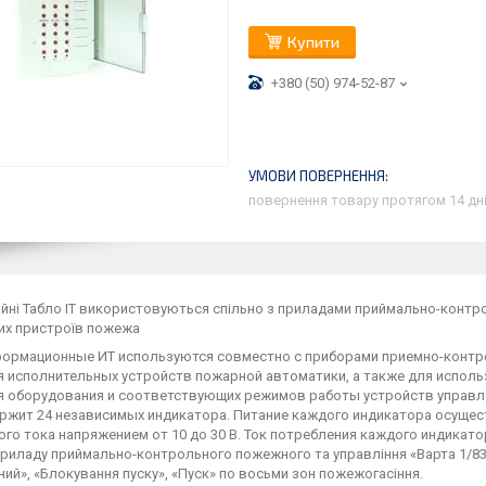
Купити
+380 (50) 974-52-87
повернення товару протягом 14 дн
йні Табло ІТ використовуються спільно з приладами приймально-контроль
их пристроїв пожежа
формационные ИТ используются совместно с приборами приемно-контро
 исполнительных устройств пожарной автоматики, а также для использо
я оборудования и соответствующих режимов работы устройств управл
ержит 24 независимых индикатора. Питание каждого индикатора осущес
го тока напряжением от 10 до 30 В. Ток потребления каждого индикатор
приладу приймально-контрольного пожежного та управління «Варта 1/83
ий», «Блокування пуску», «Пуск» по восьми зон пожежогасіння.