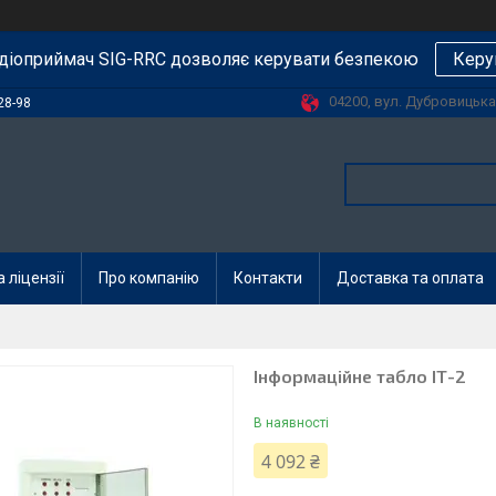
діоприймач SIG-RRC дозволяє керувати безпекою
Керу
04200, вул. Дубровицька, 
28-98
 ліцензії
Про компанію
Контакти
Доставка та оплата
Інформаційне табло ІТ-2
В наявності
4 092 ₴