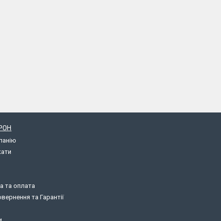
РОН
панію
кати
а та оплата
вернення та Гарантії
и