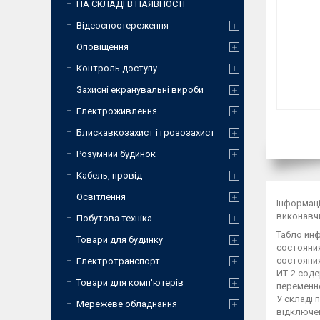
НА СКЛАДІ В НАЯВНОСТІ
Відеоспостереження
Оповіщення
Контроль доступу
Захисні екранувальні вироби
Електроживлення
Блискавкозахист і грозозахист
Розумний будинок
Кабель, провід
Освітлення
Інформаці
виконавч
Побутова техніка
Табло ин
Товари для будинку
состояния
состояни
Електротранспорт
ИТ-2 сод
Товари для комп'ютерів
переменно
У складі 
Мережеве обладнання
відключен