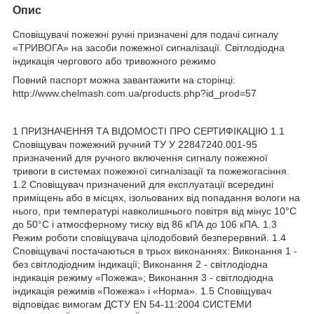
Опис
Сповіщувачі пожежні ручні призначені для подачі сигналу
«ТРИВОГА» на засоби пожежної сигналізації. Світлодіодна
індикація чергового або тривожного режимо
Повний паспорт можна завантажити на сторінці:
http://www.chelmash.com.ua/products.php?id_prod=57
1 ПРИЗНАЧЕННЯ ТА ВІДОМОСТІ ПРО СЕРТИФІКАЦІЮ 1.1
Сповіщувач пожежний ручний ТУ У 22847240.001-95
призначений для ручного включення сигналу пожежної
тривоги в системах пожежної сигналізації та пожежогасіння.
1.2 Сповіщувач призначений для експлуатації всередині
приміщень або в місцях, ізольованих від попадання вологи на
нього, при температурі навколишнього повітря від мінус 10°С
до 50°С і атмосферному тиску від 86 кПА до 106 кПА. 1.3
Режим роботи сповіщувача цілодобовий безперервний. 1.4
Сповіщувачі постачаються в трьох виконаннях: Виконання 1 -
без світлодіодним індикації; Виконання 2 - світлодіодна
індикація режиму «Пожежа»; Виконання 3 - світлодіодна
індикація режимів «Пожежа» і «Норма». 1.5 Сповіщувач
відповідає вимогам ДСТУ EN 54-11:2004 СИСТЕМИ