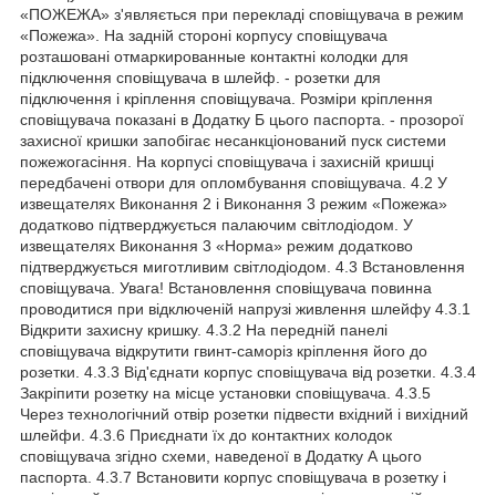
«ПОЖЕЖА» з'являється при перекладі сповіщувача в режим
«Пожежа». На задній стороні корпусу сповіщувача
розташовані отмаркированные контактні колодки для
підключення сповіщувача в шлейф. - розетки для
підключення і кріплення сповіщувача. Розміри кріплення
сповіщувача показані в Додатку Б цього паспорта. - прозорої
захисної кришки запобігає несанкціонований пуск системи
пожежогасіння. На корпусі сповіщувача і захисній кришці
передбачені отвори для опломбування сповіщувача. 4.2 У
извещателях Виконання 2 і Виконання 3 режим «Пожежа»
додатково підтверджується палаючим світлодіодом. У
извещателях Виконання 3 «Норма» режим додатково
підтверджується миготливим світлодіодом. 4.3 Встановлення
сповіщувача. Увага! Встановлення сповіщувача повинна
проводитися при відключеній напрузі живлення шлейфу 4.3.1
Відкрити захисну кришку. 4.3.2 На передній панелі
сповіщувача відкрутити гвинт-саморіз кріплення його до
розетки. 4.3.3 Від'єднати корпус сповіщувача від розетки. 4.3.4
Закріпити розетку на місце установки сповіщувача. 4.3.5
Через технологічний отвір розетки підвести вхідний і вихідний
шлейфи. 4.3.6 Приєднати їх до контактних колодок
сповіщувача згідно схеми, наведеної в Додатку А цього
паспорта. 4.3.7 Встановити корпус сповіщувача в розетку і