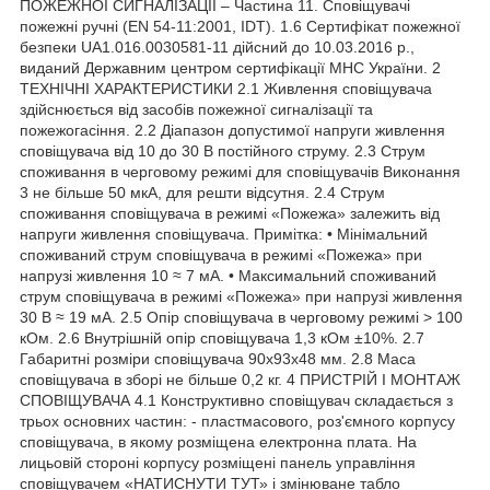
ПОЖЕЖНОЇ СИГНАЛІЗАЦІЇ – Частина 11. Сповіщувачі
пожежні ручні (EN 54-11:2001, IDT). 1.6 Сертифікат пожежної
безпеки UA1.016.0030581-11 дійсний до 10.03.2016 р.,
виданий Державним центром сертифікації МНС України. 2
ТЕХНІЧНІ ХАРАКТЕРИСТИКИ 2.1 Живлення сповіщувача
здійснюється від засобів пожежної сигналізації та
пожежогасіння. 2.2 Діапазон допустимої напруги живлення
сповіщувача від 10 до 30 В постійного струму. 2.3 Струм
споживання в черговому режимі для сповіщувачів Виконання
3 не більше 50 мкА, для решти відсутня. 2.4 Струм
споживання сповіщувача в режимі «Пожежа» залежить від
напруги живлення сповіщувача. Примітка: • Мінімальний
споживаний струм сповіщувача в режимі «Пожежа» при
напрузі живлення 10 ≈ 7 мА. • Максимальний споживаний
струм сповіщувача в режимі «Пожежа» при напрузі живлення
30 В ≈ 19 мА. 2.5 Опір сповіщувача в черговому режимі > 100
кОм. 2.6 Внутрішній опір сповіщувача 1,3 кОм ±10%. 2.7
Габаритні розміри сповіщувача 90х93х48 мм. 2.8 Маса
сповіщувача в зборі не більше 0,2 кг. 4 ПРИСТРІЙ І МОНТАЖ
СПОВІЩУВАЧА 4.1 Конструктивно сповіщувач складається з
трьох основних частин: - пластмасового, роз'ємного корпусу
сповіщувача, в якому розміщена електронна плата. На
лицьовій стороні корпусу розміщені панель управління
сповіщувачем «НАТИСНУТИ ТУТ» і змінюване табло