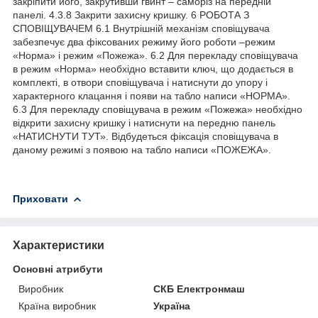
закріпити його, закрутивши гвинт – саморіз на передній
панелі. 4.3.8 Закрити захисну кришку. 6 РОБОТА З
СПОВІЩУВАЧЕМ 6.1 Внутрішній механізм сповіщувача
забезпечує два фіксованих режиму його роботи –режим
«Норма» і режим «Пожежа». 6.2 Для перекладу сповіщувача
в режим «Норма» необхідно вставити ключ, що додається в
комплекті, в отвори сповіщувача і натиснути до упору і
характерного клацання і появи на табло написи «НОРМА».
6.3 Для перекладу сповіщувача в режим «Пожежа» необхідно
відкрити захисну кришку і натиснути на передню панель
«НАТИСНУТИ ТУТ». Відбудеться фіксація сповіщувача в
даному режимі з появою на табло написи «ПОЖЕЖА».
Приховати
Характеристики
Основні атрибути
Виробник
СКБ Електронмаш
Країна виробник
Україна