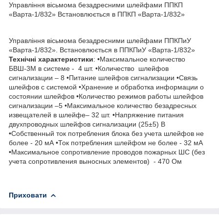
Управління вісьмома безадресними шлейфами ППКП
«Варта-1/832» Встановлюється в ППКП «Варта-1/832»
Управління вісьмома безадресними шлейфами ППКПиУ
«Варта-1/832». Встановлюється в ППКПиУ «Варта-1/832»
Технічні характеристики
: •Максимальное количество
БВШ-3М в системе - 4 шт. •Количество шлейфов
сигнализации – 8 •Питание шлейфов сигнализации •Связь
шлейфов с системой •Хранение и обработка информации о
состоянии шлейфов •Количество режимов работы шлейфов
сигнализации –5 •Максимальное количество безадресных
извещателей в шлейфе– 32 шт. •Напряжение питания
двухпроводных шлейфов сигнализации (25±5) В
•Собственный ток потребления блока без учета шлейфов не
более - 20 мА •Ток потребления шлейфом не более - 32 мА
•Максимальное сопротивление проводов пожарных ШС (без
учета сопротивления выносных элементов) - 470 Ом
Приховати