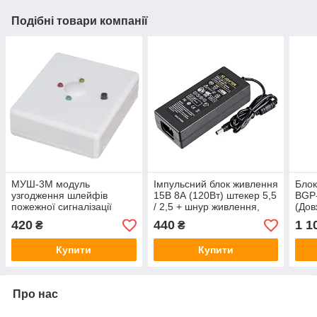
Подібні товари компанії
МУШ-3М модуль
Імпульсний блок живлення
Блок
узгодження шлейфів
15В 8А (120Вт) штекер 5,5
BGP-
пожежної сигналізації
/ 2,5 + шнур живлення,
(Дов
довжина 1,10м
кабе
420
440
1 1
₴
₴
вихі
Купити
Купити
Про нас