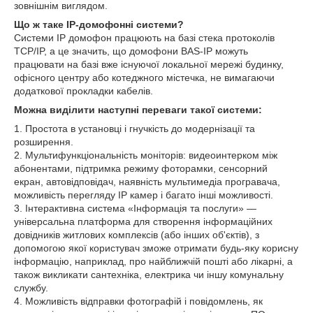
зовнішнім виглядом.
Що ж таке IP-домофонні системи?
Системи IP домофон працюють на базі стека протоколів
TCP/IP, а це значить, що домофони BAS-IP можуть
працювати на базі вже існуючої локальної мережі будинку,
офісного центру або котеджного містечка, не вимагаючи
додаткової прокладки кабелів.
Можна виділити наступні переваги такої системи:
1. Простота в установці і гнучкість до модернізації та
розширення.
2. Мультифункціональність моніторів: видеоинтерком між
абонентами, підтримка режиму фоторамки, сенсорний
екран, автовідповідач, наявність мультимедіа програвача,
можливість перегляду IP камер і багато інші можливості.
3. Інтерактивна система «Інформація та послуги» —
універсальна платформа для створення інформаційних
довідників житлових комплексів (або інших об'єктів), з
допомогою якої користувач зможе отримати будь-яку корисну
інформацію, наприклад, про найближчій пошті або лікарні, а
також викликати сантехніка, електрика чи іншу комунальну
службу.
4. Можливість відправки фотографій і повідомлень, як