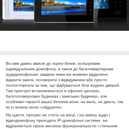
Всі вже давно звикли до чорно-білим, кольоровим
індивідуальним домофону, а також до багатоквартирним
аудидомофонам, завдяки яким ми можемо віддалено
відкрити замок, поговорити з відвідувачем або просто
поспостерігати за тим, що відбувається біля вхідних дверей.
Такі пристрої встановлюються в офісних центрах,
багатоповерхових будинках і заміських будинках, але
особливої гарантії вашої безпеки вони, на жаль, не дають, так
як їх можна легко «обдурити».
На щастя, прогрес не стоїть на місці, і на заміну аудіо і
відеодомофону приходять IP-домофонні системи, які
відрізняються своєю високою функціональністю і стильним