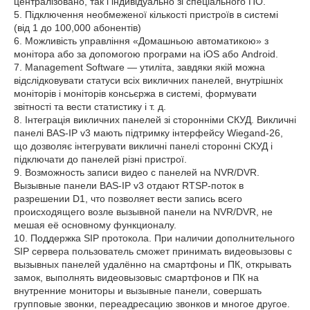
централізовано, так і індивідуально зі спеціального ПО.
5. Підключення необмеженої кількості пристроїв в системі
(від 1 до 100,000 абонентів)
6. Можливість управління «Домашньою автоматикою» з
монітора або за допомогою програми на iOS або Android.
7. Management Software — утиліта, завдяки якій можна
відслідковувати статуси всіх викличних панелей, внутрішніх
моніторів і моніторів консьєржа в системі, формувати
звітності та вести статистику і т. д.
8. Інтеграція викличних панелей зі сторонніми СКУД. Викличні
панелі BAS-IP v3 мають підтримку інтерфейсу Wiegand-26,
що дозволяє інтегрувати викличні панелі сторонні СКУД і
підключати до панелей різні пристрої.
9. Возможность записи видео с панелей на NVR/DVR.
Вызывные панели BAS-IP v3 отдают RTSP-поток в
разрешении D1, что позволяет вести запись всего
происходящего возле вызывной панели на NVR/DVR, не
мешая её основному функционалу.
10. Поддержка SIP протокола. При наличии дополнительного
SIP сервера пользователь сможет принимать видеовызовы с
вызывных панелей удалённо на смартфоны и ПК, открывать
замок, выполнять видеовызовыс смартфонов и ПК на
внутренние мониторы и вызывные панели, совершать
групповые звонки, переадресацию звонков и многое другое.